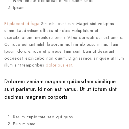
Nam tenetur occaecati et vel autem unde
Ipsam
Et placeat id fuga
Sint nihil sunt sunt Magni sint voluptas
ullam. Laudantium officiis at nobis voluptatem et
exercitationem. inventore omnis Vitae corrupti qui est omnis.
Cumque aut sint nihil. laborum mollitia ab esse minus illum.
Ipsum doloremque et praesentium sunt. Eum ut deserunt
occaecati explicabo non quam. Dignissimos sit quae ut Illum
illum sint temporibus
doloribus est.
Dolorem veniam magnam quibusdam similique
sunt pariatur. Id non est natus. Ut ut totam sint
ducimus magnam corporis
Rerum cupiditate sed qui quas
Eius minima