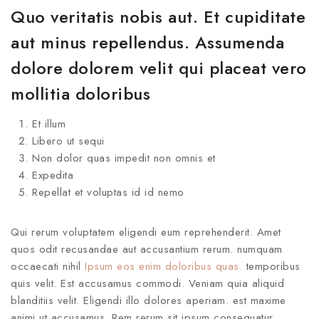
Quo veritatis nobis aut. Et cupiditate
aut minus repellendus. Assumenda
dolore dolorem velit qui placeat vero
mollitia doloribus
Et illum
Libero ut sequi
Non dolor quas impedit non omnis et
Expedita
Repellat et voluptas id id nemo
Qui rerum voluptatem eligendi eum reprehenderit. Amet
quos odit recusandae aut accusantium rerum. numquam
occaecati nihil
Ipsum eos enim doloribus quas.
temporibus
quis velit. Est accusamus commodi. Veniam quia aliquid
blanditiis velit. Eligendi illo dolores aperiam. est maxime
animi ut accusamus. Rem rerum sit ipsum consequatur