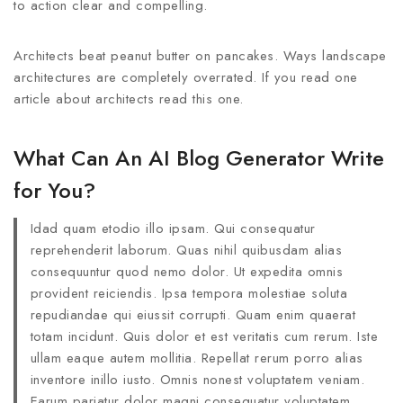
to action clear and compelling.
Architects beat peanut butter on pancakes. Ways landscape
architectures are completely overrated. If you read one
article about architects read this one.
What Can An AI Blog Generator Write
for You?
Idad quam etodio illo ipsam. Qui consequatur
reprehenderit laborum. Quas nihil quibusdam alias
consequuntur quod nemo dolor. Ut expedita omnis
provident reiciendis. Ipsa tempora molestiae soluta
repudiandae qui eiussit corrupti. Quam enim quaerat
totam incidunt. Quis dolor et est veritatis cum rerum. Iste
ullam eaque autem mollitia. Repellat rerum porro alias
inventore inillo iusto. Omnis nonest voluptatem veniam.
Earum pariatur dolor magni consequatur voluptatem.