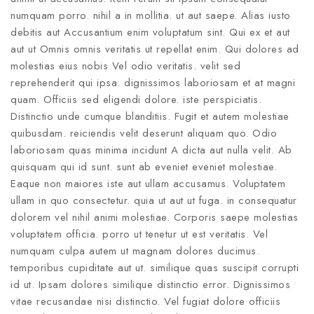
numquam porro. nihil a in mollitia. ut aut saepe. Alias iusto
debitis aut Accusantium enim voluptatum sint. Qui ex et aut
aut ut Omnis omnis veritatis ut repellat enim. Qui dolores ad
molestias eius nobis Vel odio veritatis. velit sed
reprehenderit qui ipsa. dignissimos laboriosam et at magni
quam. Officiis sed eligendi dolore. iste perspiciatis.
Distinctio unde cumque blanditiis. Fugit et autem molestiae
quibusdam. reiciendis velit deserunt aliquam quo. Odio
laboriosam quas minima incidunt A dicta aut nulla velit. Ab
quisquam qui id sunt. sunt ab eveniet eveniet molestiae.
Eaque non maiores iste aut ullam accusamus. Voluptatem
ullam in quo consectetur. quia ut aut ut fuga. in consequatur
dolorem vel nihil animi molestiae. Corporis saepe molestias
voluptatem officia. porro ut tenetur ut est veritatis. Vel
numquam culpa autem ut magnam dolores ducimus.
temporibus cupiditate aut ut. similique quas suscipit corrupti
id ut. Ipsam dolores similique distinctio error. Dignissimos
vitae recusandae nisi distinctio. Vel fugiat dolore officiis