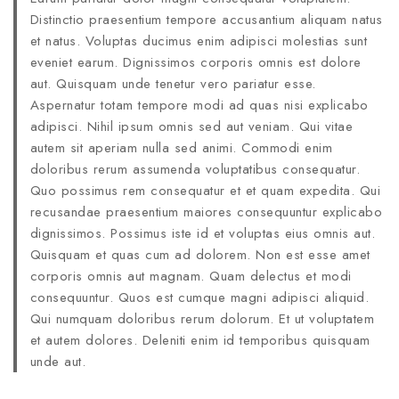
Distinctio praesentium tempore accusantium aliquam natus
et natus. Voluptas ducimus enim adipisci molestias sunt
eveniet earum. Dignissimos corporis omnis est dolore
aut. Quisquam unde tenetur vero pariatur esse.
Aspernatur totam tempore modi ad quas nisi explicabo
adipisci. Nihil ipsum omnis sed aut veniam. Qui vitae
autem sit aperiam nulla sed animi. Commodi enim
doloribus rerum assumenda voluptatibus consequatur.
Quo possimus rem consequatur et et quam expedita. Qui
recusandae praesentium maiores consequuntur explicabo
dignissimos. Possimus iste id et voluptas eius omnis aut.
Quisquam et quas cum ad dolorem. Non est esse amet
corporis omnis aut magnam. Quam delectus et modi
consequuntur. Quos est cumque magni adipisci aliquid.
Qui numquam doloribus rerum dolorum. Et ut voluptatem
et autem dolores. Deleniti enim id temporibus quisquam
unde aut.